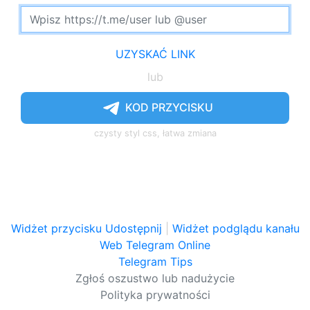
UZYSKAĆ LINK
lub
KOD PRZYCISKU
czysty styl css, łatwa zmiana
Widżet przycisku Udostępnij
|
Widżet podglądu kanału
Web Telegram Online
Telegram Tips
Zgłoś oszustwo lub nadużycie
Polityka prywatności